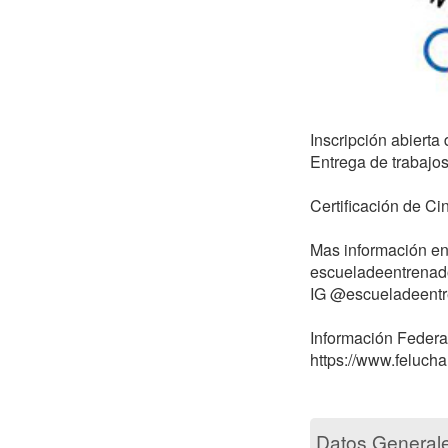
Inscripción abierta
Entrega de trabajo
Certificación de Ci
Mas información en:
escueladeentrenad
IG @escueladeentr
Información Federa
https://www.feluch
Datos General