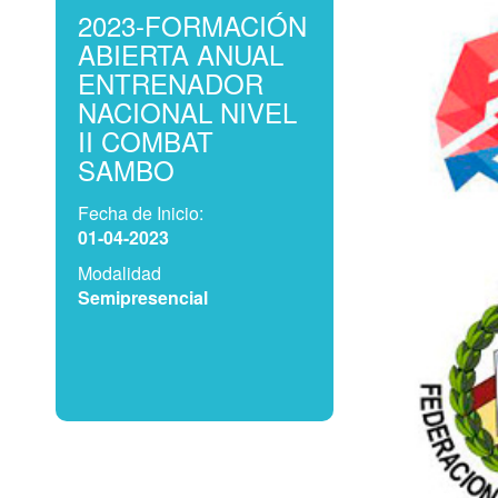
2023-FORMACIÓN
ABIERTA ANUAL
ENTRENADOR
NACIONAL NIVEL
II COMBAT
SAMBO
Fecha de Inicio:
01-04-2023
Modalidad
Semipresencial